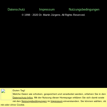
Datenschutz
Impressum
Nutzungsbedingungen
© 1998 - 2020 Dr. Martin Jürgens. All Rights Reserved.
Guten Tag!
Welche Daten wie erhoben, gespeichert und verarbeitet werden, erfahren Sie in den
Datenschutz-Infos
. Mit der Nutzung dieser Homepage erklären Sie sich damit sowie
mit den
Nutzungsbedingungen
im
Impressum
einverstanden. Sie können wählen, ob
mit oder ohne Cookie.